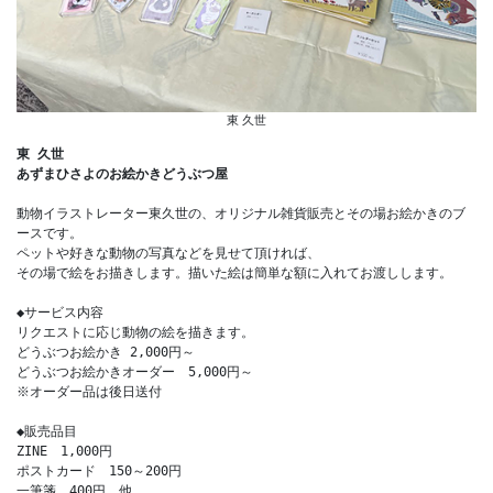
東 久世
東 久世
あずまひさよのお絵かきどうぶつ屋
動物イラストレーター東久世の、オリジナル雑貨販売とその場お絵かきのブ
ースです。
ペットや好きな動物の写真などを見せて頂ければ、
その場で絵をお描きします。描いた絵は簡単な額に入れてお渡しします。
◆サービス内容
リクエストに応じ動物の絵を描きます。
どうぶつお絵かき 2,000円～
どうぶつお絵かきオーダー　5,000円～
※オーダー品は後日送付
◆販売品目
ZINE　1,000円
ポストカード　150～200円
一筆箋　400円　他