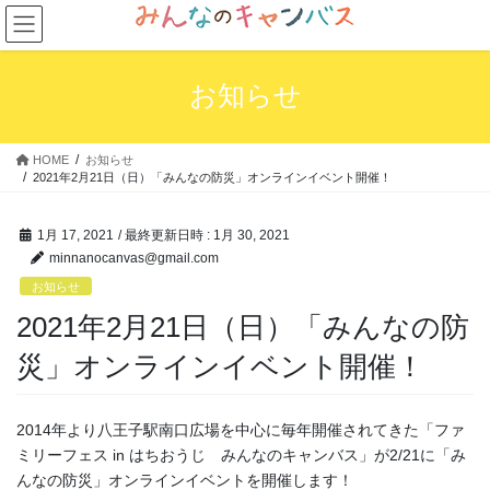
コ
ナ
ン
ビ
テ
ゲ
ン
ー
お知らせ
ツ
シ
へ
ョ
ス
ン
HOME
お知らせ
キ
に
2021年2月21日（日）「みんなの防災」オンラインイベント開催！
ッ
移
プ
動
1月 17, 2021
/ 最終更新日時 :
1月 30, 2021
minnanocanvas@gmail.com
お知らせ
2021年2月21日（日）「みんなの防
災」オンラインイベント開催！
2014年より八王子駅南口広場を中心に毎年開催されてきた「ファ
ミリーフェス in はちおうじ みんなのキャンバス」が2/21に「み
んなの防災」オンラインイベントを開催します！